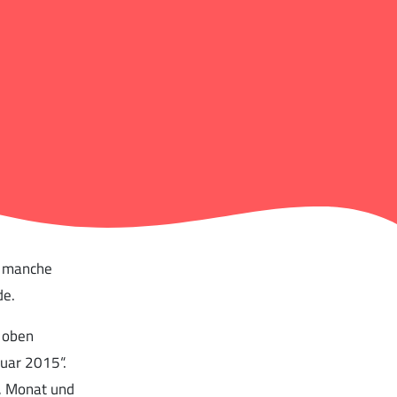
m manche
de.
h oben
uar 2015“.
g, Monat und