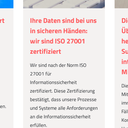
rt
Ihre Daten sind bei uns
Di
in sicheren Händen:
Üb
wir sind ISO 27001
he
zertifiziert
S
in
Wir sind nach der Norm ISO
Mi
27001 für
Informationssicherheit
Die
zertifiziert. Diese Zertifizierung
Mit
,
bestätigt, dass unsere Prozesse
imm
en.
und Systeme alle Anforderungen
Fäl
an die Informationssicherheit
Ko
erfüllen.