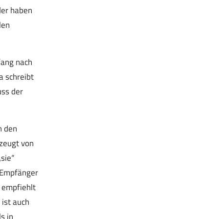
nder haben
len
fang nach
 schreibt
uss der
n den
 zeugt von
„sie“
n Empfänger
 empfiehlt
ist auch
s in