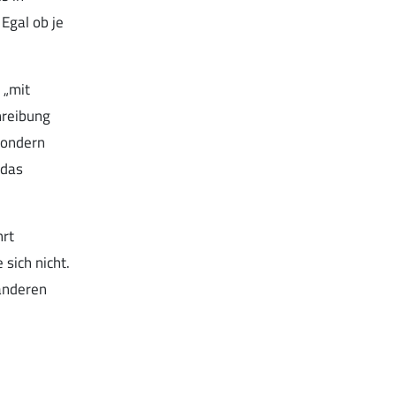
Egal ob je
 „mit
hreibung
sondern
 das
hrt
sich nicht.
 anderen