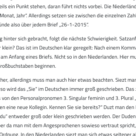
ils ein Punkt stehen, daran führt nichts vorbei. Die Niederlä
Monat, Jahr“. Allerdings setzen sie zwischen die einzelnen Zah
tünde also über jedem Brief „26-1-2015“.
hinter sich gebracht, folgt die nächste Schwierigkeit. Satzan
lein? Das ist im Deutschen klar geregelt: Nach einem Komma
 am Anfang eines Briefs. Nicht so in den Niederlanden. Hier m
Großbuchstaben beginnen.
acher, allerdings muss man auch hier etwas beachten. Siezt ma
 so wird das „Sie“ im Deutschen immer groß geschrieben. Das
es von den Personalpronomen 3. Singular feminin und 3. Plural 
en eine neue Kollegin. Kennen Sie sie bereits?“ Duzt man de
 „du“ entweder groß oder klein geschrieben werden. Der Duden
ber da man mit dem Angesprochenen sowieso vertraut spricht, 
 Ordnung. In den Niederlanden siezt man sich etwas seltener al