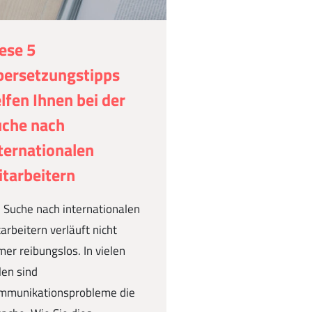
ese 5
ersetzungstipps
lfen Ihnen bei der
uche nach
ternationalen
tarbeitern
 Suche nach internationalen
arbeitern verläuft nicht
er reibungslos. In vielen
len sind
mmunikationsprobleme die