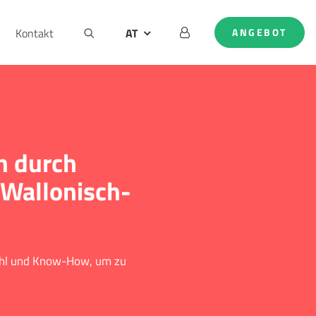
Kontakt
AT
ANGEBOT
DE
EN
NL
n durch
 Wallonisch-
ühl und Know-How, um zu