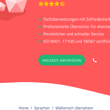
Bewertet mit durchschni
Bew
Fachübersetzungen mit Zufriedenhei
Professionelle Übersetzer für diver
Persönlicher und schneller Service
ISO 9001, 17100 und 18587 zertifizi
088 
ANGEBOT ANFORDERN
Home
Sprachen
Wallonisch übersetzen