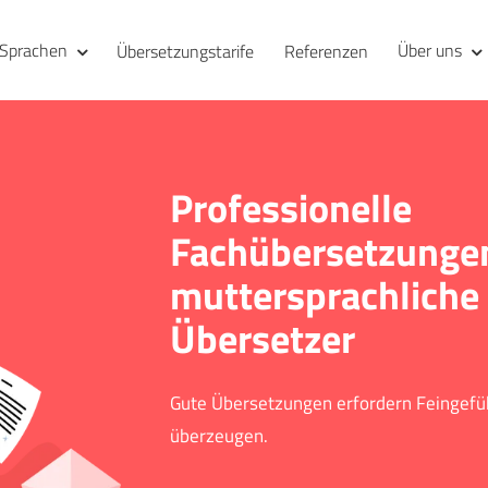
Sprachen
Über uns
Übersetzungstarife
Referenzen
Professionelle
Fachübersetzunge
muttersprachliche
Übersetzer
Gute Übersetzungen erfordern Feingef
überzeugen.