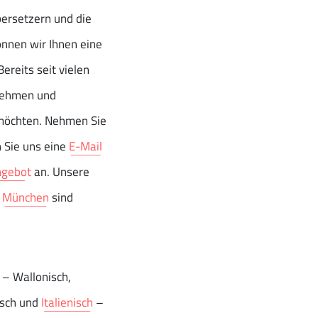
bersetzern und die
önnen wir Ihnen eine
ereits seit vielen
rnehmen und
 möchten. Nehmen Sie
n Sie uns eine
E-Mail
ngebot
an. Unsere
d
München
sind
– Wallonisch,
isch und
Italienisch
–