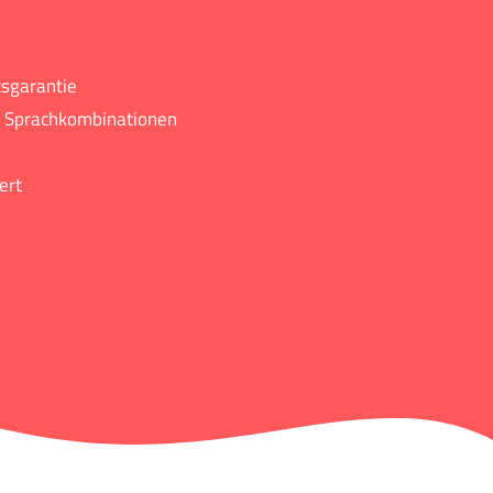
ttlich 4.6 basierend auf 642
ertungen
tsgarantie
se Sprachkombinationen
ert
852 9000