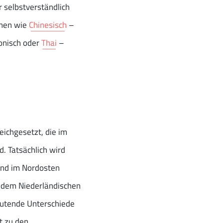
 selbstverständlich
onen wie
Chinesisch
–
onisch oder
Thai
–
eichgesetzt, die im
. Tatsächlich wird
 und im Nordosten
s dem Niederländischen
eutende Unterschiede
t zu den