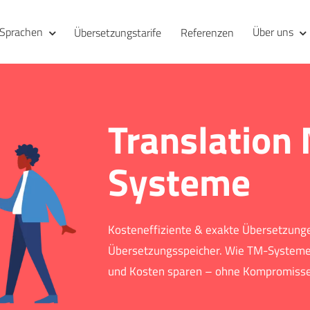
Sprachen
Über uns
Übersetzungstarife
Referenzen
Translation
Systeme
Kosteneffiziente & exakte Übersetzunge
Übersetzungsspeicher. Wie TM-Systeme
und Kosten sparen – ohne Kompromisse 