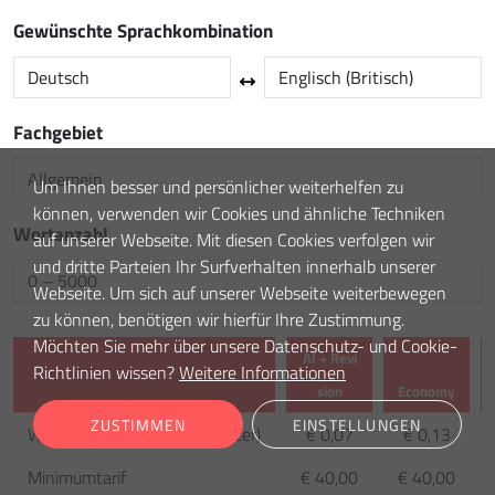
Gewünschte Sprachkombination
Fachgebiet
Um Ihnen besser und persönlicher weiterhelfen zu
können, verwenden wir Cookies und ähnliche Techniken
Wortanzahl
auf unserer Webseite. Mit diesen Cookies verfolgen wir
und dritte Parteien Ihr Surfverhalten innerhalb unserer
Webseite. Um sich auf unserer Webseite weiterbewegen
zu können, benötigen wir hierfür Ihre Zustimmung.
Möchten Sie mehr über unsere Datenschutz- und Cookie-
AI + Revi
Richtlinien wissen?
Weitere Informationen
sion
Economy
calculator.comparison_feature
ZUSTIMMEN
EINSTELLUNGEN
Wortpreis
(
für 0 – 5000 Wörter
)
€ 0,07
€ 0,13
Minimumtarif
€ 40,00
€ 40,00