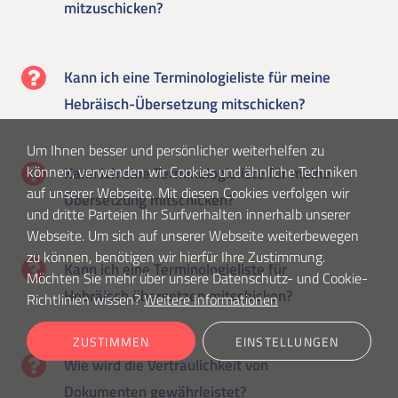
mitzuschicken?
Kann ich eine Terminologieliste für meine
Hebräisch-Übersetzung mitschicken?
Um Ihnen besser und persönlicher weiterhelfen zu
können, verwenden wir Cookies und ähnliche Techniken
Kann ich eine Terminologieliste für meine
auf unserer Webseite. Mit diesen Cookies verfolgen wir
Übersetzung mitschicken?
und dritte Parteien Ihr Surfverhalten innerhalb unserer
Webseite. Um sich auf unserer Webseite weiterbewegen
zu können, benötigen wir hierfür Ihre Zustimmung.
Kann ich eine Terminologieliste für
Möchten Sie mehr über unsere Datenschutz- und Cookie-
Hebräisch übersetzen mitschicken?
Richtlinien wissen?
Weitere Informationen
ZUSTIMMEN
EINSTELLUNGEN
Wie wird die Vertraulichkeit von
Dokumenten gewährleistet?