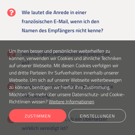
Wie lautet die Anrede in einer
französischen E-Mail, wenn ich den
Namen des Empfängers nicht kenne?
Um Ihnen besser und persönlicher weiterhelfen zu
Welche Sprachkombinationen bieten Sie
können, verwenden wir Cookies und ähnliche Techniken
an?
auf unserer Webseite. Mit diesen Cookies verfolgen wir
und dritte Parteien Ihr Surfverhalten innerhalb unserer
Webseite. Um sich auf unserer Webseite weiterbewegen
Welche Lieferzeit gilt für eine beglaubigte
zu können, benötigen wir hierfür Ihre Zustimmung.
Möchten Sie mehr über unsere Datenschutz- und Cookie-
Übersetzung?
Richtlinien wissen?
Weitere Informationen
ZUSTIMMEN
EINSTELLUNGEN
Kann ich überprüfen, ob ein Übersetzer
wirklich vereidigt ist?